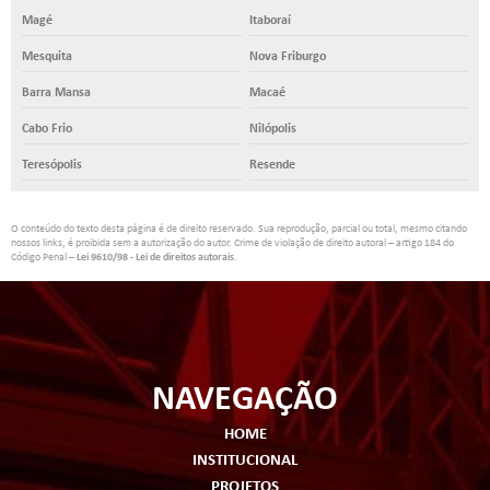
Magé
Itaboraí
Mesquita
Nova Friburgo
Barra Mansa
Macaé
Cabo Frio
Nilópolis
Teresópolis
Resende
O conteúdo do texto desta página é de direito reservado. Sua reprodução, parcial ou total, mesmo citando
nossos links, é proibida sem a autorização do autor. Crime de violação de direito autoral – artigo 184 do
Código Penal –
Lei 9610/98 - Lei de direitos autorais
.
NAVEGAÇÃO
HOME
INSTITUCIONAL
PROJETOS