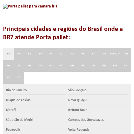
Principais cidades e regiões do Brasil onde a
BR7 atende Porta pallet:
RJ
MG
ES
SP
PR
SC
RS
PE
BA
CE
GO e DF
AM
PA
AC
AL
AP
MA
MT
MS
PB
PI
RN
RO
RR
SE
TO
Rio de Janeiro
São Gonçalo
Duque de Caxias
Nova Iguaçu
Niterói
Belford Roxo
São João de Meriti
Campos dos Goytacazes
Petrópolis
Volta Redonda