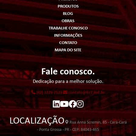
PRODUTOS
BLOG
OBRAS
TRABALHE CONOSCO
INFORMAÇÕES
CONTATO
MAPA DO SITE
Fale conosco.
Dedicação para a melhor solução.
(42) 3229-7123
contato@br7.ind.br
LOCALIZAÇÃO
Rua Anna Scremin, 85 - Cará-Cará
- Ponta Grossa - PR - CEP: 84043-465