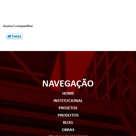
TREINAMENTO SOBRE A NR6 REFORÇA CUIDADOS COM A SEGURANÇA
NO TRABALHO
Universidade Corporativa Br7 É Ferramenta de Capacitação
Gostou? compartilhe!
Vai expandir seu armazém? Confira este checklist para não esquecer
de nada
NAVEGAÇÃO
HOME
INSTITUCIONAL
PROJETOS
PRODUTOS
BLOG
OBRAS