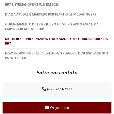
BR7 SISTEMAS CRESCE 51% EM 2023
DIA DA ÁRVORE É MARCADO POR PLANTIO DE MUDAS NA BR7
GERENCIAMENTO DE ESTOQUE - O PRIMEIRO PASSO PARA UMA
EMPRESA BEM SUCEDIDA!
MULHERES REPRESENTAM 47% DO QUADRO DE COLABORADORES DA
BR7
NOVA INDÚSTRIA BRASIL': ENTENDA O PLANO DE DESENVOLVIMENTO
PARA O SETOR
Primeira SIPAT BR7: 'A segurança começa por você'
Entre em contato
SOLIDARIEDADE: BR7 ENTREGA DOCES E BRINQUEDOS NO DIA DAS
CRIANÇAS
(42) 3229-7123
SOLUÇÕES DE ARMAZENAMENTO VERTICAL: MAXIMIZANDO O ESPAÇO
E A EFICIÊNCIA
SUSTENTABILIDADE: BR7 ADOTA USO DE COPOS BIODEGRADÁVEIS
Orçamento