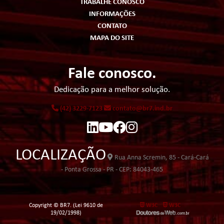
TRABALHE CONOSCO
INFORMAÇÕES
CONTATO
MAPA DO SITE
Fale conosco.
Dedicação para a melhor solução.
(42) 3229-7123
contato@br7.ind.br
LOCALIZAÇÃO
Rua Anna Scremin, 85 - Cará-Cará
- Ponta Grossa - PR - CEP: 84043-465
Copyright © BR7. (Lei 9610 de
W3C
W3C
19/02/1998)