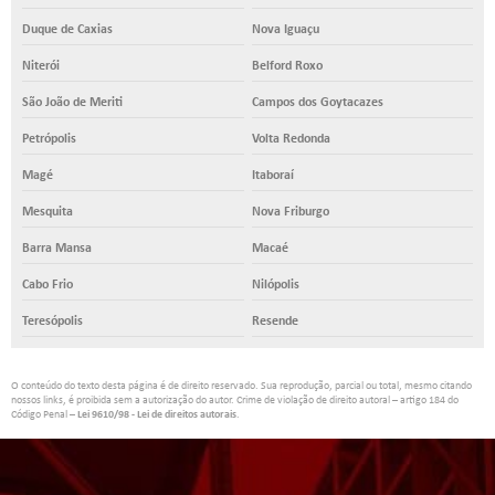
Duque de Caxias
Nova Iguaçu
Niterói
Belford Roxo
São João de Meriti
Campos dos Goytacazes
Petrópolis
Volta Redonda
Magé
Itaboraí
Mesquita
Nova Friburgo
Barra Mansa
Macaé
Cabo Frio
Nilópolis
Teresópolis
Resende
O conteúdo do texto desta página é de direito reservado. Sua reprodução, parcial ou total, mesmo citando
nossos links, é proibida sem a autorização do autor. Crime de violação de direito autoral – artigo 184 do
Código Penal –
Lei 9610/98 - Lei de direitos autorais
.