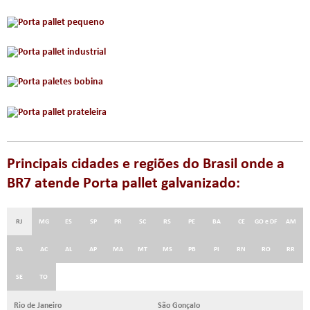
Principais cidades e regiões do Brasil onde a
BR7 atende Porta pallet galvanizado:
RJ
MG
ES
SP
PR
SC
RS
PE
BA
CE
GO e DF
AM
PA
AC
AL
AP
MA
MT
MS
PB
PI
RN
RO
RR
SE
TO
Rio de Janeiro
São Gonçalo