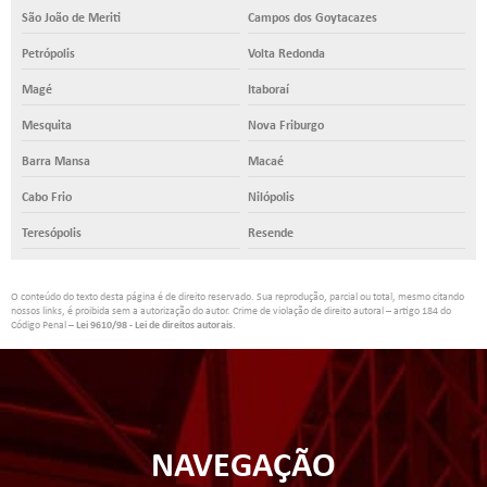
São João de Meriti
Campos dos Goytacazes
Petrópolis
Volta Redonda
Magé
Itaboraí
Mesquita
Nova Friburgo
Barra Mansa
Macaé
Cabo Frio
Nilópolis
Teresópolis
Resende
O conteúdo do texto desta página é de direito reservado. Sua reprodução, parcial ou total, mesmo citando
nossos links, é proibida sem a autorização do autor. Crime de violação de direito autoral – artigo 184 do
Código Penal –
Lei 9610/98 - Lei de direitos autorais
.
NAVEGAÇÃO