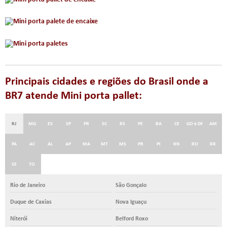
Principais cidades e regiões do Brasil onde a
BR7 atende Mini porta pallet:
RJ
MG
ES
SP
PR
SC
RS
PE
BA
CE
GO e DF
AM
PA
AC
AL
AP
MA
MT
MS
PB
PI
RN
RO
RR
SE
TO
Rio de Janeiro
São Gonçalo
Duque de Caxias
Nova Iguaçu
Niterói
Belford Roxo