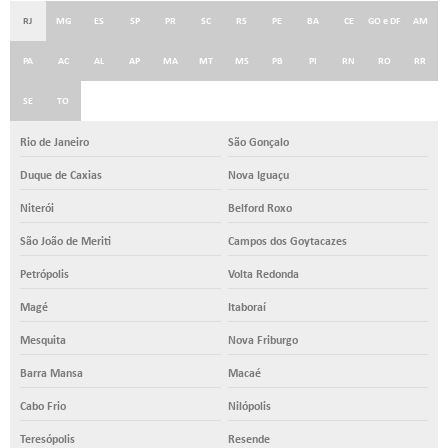
RJ
MG
ES
SP
PR
SC
RS
PE
BA
CE
GO e DF
AM
PA
AC
AL
AP
MA
MT
MS
PB
PI
RN
RO
RR
SE
TO
Rio de Janeiro
São Gonçalo
Duque de Caxias
Nova Iguaçu
Niterói
Belford Roxo
São João de Meriti
Campos dos Goytacazes
Petrópolis
Volta Redonda
Magé
Itaboraí
Mesquita
Nova Friburgo
Barra Mansa
Macaé
Cabo Frio
Nilópolis
Teresópolis
Resende