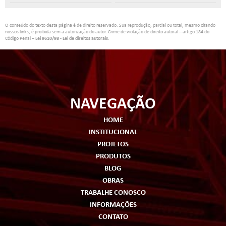
O conteúdo do texto desta página é de direito reservado. Sua reprodução, parcial ou total, mesmo citando
nossos links, é proibida sem a autorização do autor. Crime de violação de direito autoral – artigo 184 do
Código Penal –
Lei 9610/98 - Lei de direitos autorais
.
NAVEGAÇÃO
HOME
INSTITUCIONAL
PROJETOS
PRODUTOS
BLOG
OBRAS
TRABALHE CONOSCO
INFORMAÇÕES
CONTATO