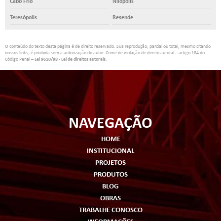
Cabo Frio
Nilópolis
Teresópolis
Resende
O conteúdo do texto desta página é de direito reservado. Sua reprodução, parcial ou total, mesmo citando
nossos links, é proibida sem a autorização do autor. Crime de violação de direito autoral – artigo 184 do
Código Penal –
Lei 9610/98 - Lei de direitos autorais
.
NAVEGAÇÃO
HOME
INSTITUCIONAL
PROJETOS
PRODUTOS
BLOG
OBRAS
TRABALHE CONOSCO