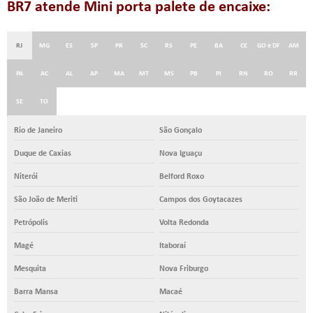
BR7 atende Mini porta palete de encaixe:
RJ
MG
ES
SP
PR
SC
RS
PE
BA
CE
GO e DF
AM
PA
AC
AL
AP
MA
MT
MS
PB
PI
RN
RO
RR
SE
TO
Rio de Janeiro
São Gonçalo
Duque de Caxias
Nova Iguaçu
Niterói
Belford Roxo
São João de Meriti
Campos dos Goytacazes
Petrópolis
Volta Redonda
Magé
Itaboraí
Mesquita
Nova Friburgo
Barra Mansa
Macaé