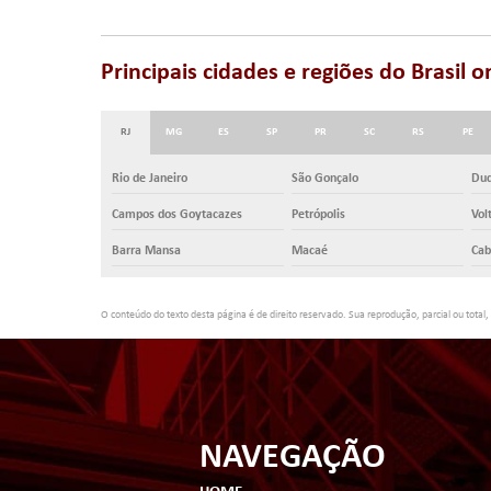
Principais cidades e regiões do Brasi
RJ
MG
ES
SP
PR
SC
RS
PE
Rio de Janeiro
São Gonçalo
Duq
Campos dos Goytacazes
Petrópolis
Vol
Barra Mansa
Macaé
Cab
O conteúdo do texto desta página é de direito reservado. Sua reprodução, parcial ou total,
NAVEGAÇÃO