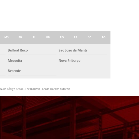
MS
PB
PI
RN
RO
RR
SE
TO
Belford Roxo
São João de Meriti
Mesquita
Nova Friburgo
Resende
184 do Código Penal –
Lei 9610/98 - Lei de direitos autorais
.