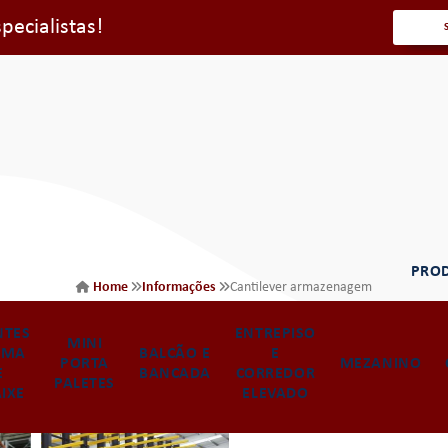
ecialistas!
PRO
Home
Informações
Cantilever armazenagem
Cantilever armazenagem
NTES
ENTREPISO
MINI
BANCADA
C
EMA
ARMAZENAGEM
BALCÃO E
E
CANTILEVER
PORTA
PARA
MEZANINO
E
DE ESTOQUE
BANCADA
CORREDOR
ARMAZENAGEM
PALETES
ESTOQUE
ARM
IXE
ELEVADO