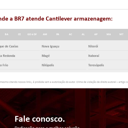
l onde a BR7 atende Cantilever armazenagem:
BA
CE
GO e DF
AM
PA
AC
AL
AP
MA
MT
ue de Caxias
Nova Iguaçu
Niterói
ta Redonda
Magé
Itaboraí
o Frio
Nilópolis
Teresópolis
 mesmo citando nossos links, é proibida sem a autorização do autor. Crime de violação de direito autoral – artigo 
Fale conosco.