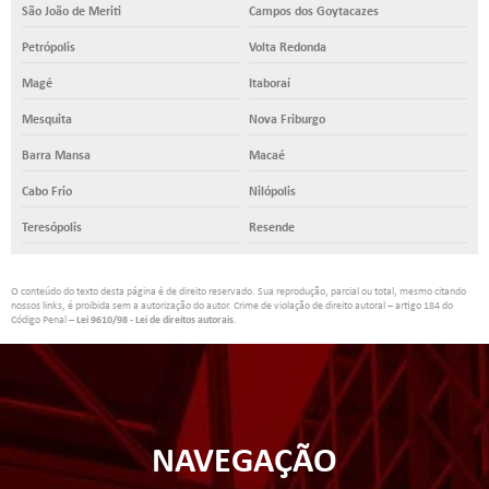
São João de Meriti
Campos dos Goytacazes
Petrópolis
Volta Redonda
Magé
Itaboraí
Mesquita
Nova Friburgo
Barra Mansa
Macaé
Cabo Frio
Nilópolis
Teresópolis
Resende
O conteúdo do texto desta página é de direito reservado. Sua reprodução, parcial ou total, mesmo citando
nossos links, é proibida sem a autorização do autor. Crime de violação de direito autoral – artigo 184 do
Código Penal –
Lei 9610/98 - Lei de direitos autorais
.
NAVEGAÇÃO