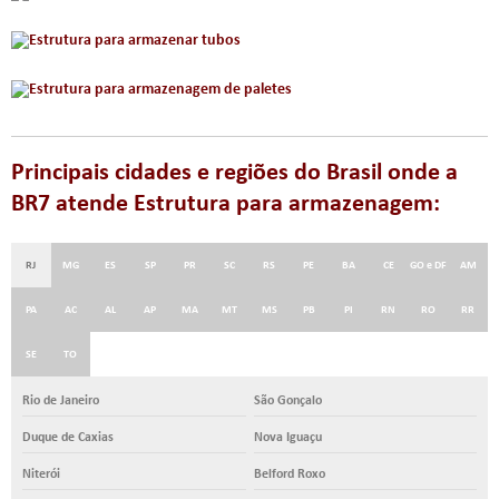
Principais cidades e regiões do Brasil onde a
BR7 atende Estrutura para armazenagem:
RJ
MG
ES
SP
PR
SC
RS
PE
BA
CE
GO e DF
AM
PA
AC
AL
AP
MA
MT
MS
PB
PI
RN
RO
RR
SE
TO
Rio de Janeiro
São Gonçalo
Duque de Caxias
Nova Iguaçu
Niterói
Belford Roxo