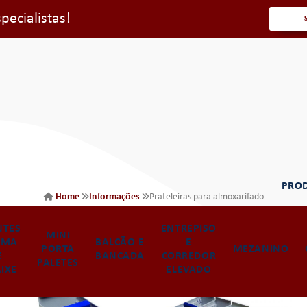
ecialistas!
PRO
Home
Informações
Prateleiras para almoxarifado
Prateleiras para almoxarifado
NTES
ENTREPISO
MINI
BANCADA
C
EMA
ARMAZENAGEM
BALCÃO E
E
CANTILEVER
PORTA
PARA
MEZANINO
E
DE ESTOQUE
BANCADA
CORREDOR
ARMAZENAGEM
PALETES
ESTOQUE
ARM
IXE
ELEVADO