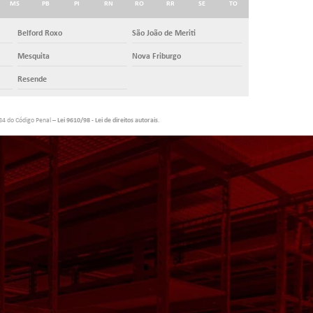
MS
PB
PI
RN
RO
RR
SE
TO
Belford Roxo
São João de Meriti
Mesquita
Nova Friburgo
Resende
184 do Código Penal –
Lei 9610/98 - Lei de direitos autorais
.