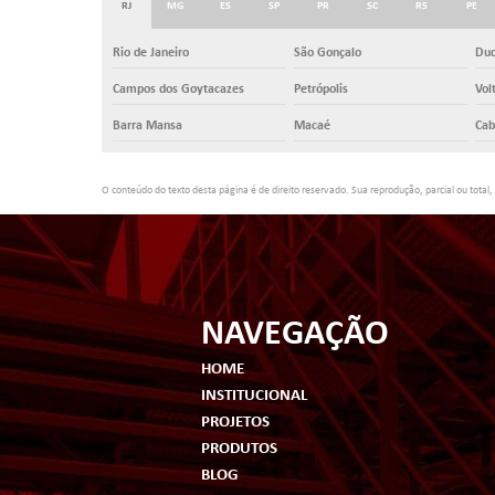
RJ
MG
ES
SP
PR
SC
RS
PE
Rio de Janeiro
São Gonçalo
Duq
Campos dos Goytacazes
Petrópolis
Vol
Barra Mansa
Macaé
Cab
O conteúdo do texto desta página é de direito reservado. Sua reprodução, parcial ou total,
NAVEGAÇÃO
HOME
INSTITUCIONAL
PROJETOS
PRODUTOS
BLOG