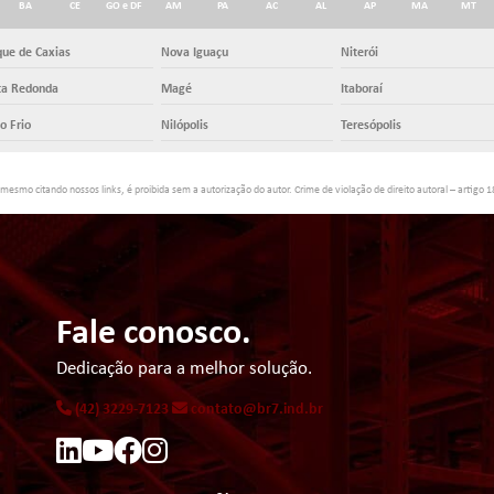
BA
CE
GO e DF
AM
PA
AC
AL
AP
MA
MT
ue de Caxias
Nova Iguaçu
Niterói
ta Redonda
Magé
Itaboraí
o Frio
Nilópolis
Teresópolis
 mesmo citando nossos links, é proibida sem a autorização do autor. Crime de violação de direito autoral – artigo 
Fale conosco.
Dedicação para a melhor solução.
(42) 3229-7123
contato@br7.ind.br