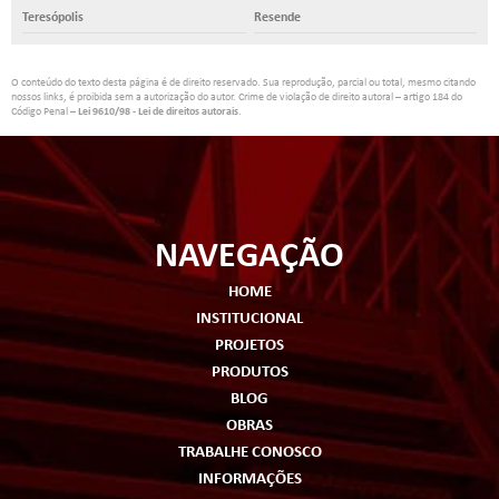
Teresópolis
Resende
O conteúdo do texto desta página é de direito reservado. Sua reprodução, parcial ou total, mesmo citando
nossos links, é proibida sem a autorização do autor. Crime de violação de direito autoral – artigo 184 do
Código Penal –
Lei 9610/98 - Lei de direitos autorais
.
NAVEGAÇÃO
HOME
INSTITUCIONAL
PROJETOS
PRODUTOS
BLOG
OBRAS
TRABALHE CONOSCO
INFORMAÇÕES