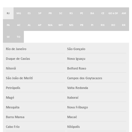
RJ
MG
ES
SP
PR
SC
RS
PE
BA
CE
GO e DF
AM
PA
AC
AL
AP
MA
MT
MS
PB
PI
RN
RO
RR
SE
TO
Rio de Janeiro
São Gonçalo
Duque de Caxias
Nova Iguaçu
Niterói
Belford Roxo
São João de Meriti
Campos dos Goytacazes
Petrópolis
Volta Redonda
Magé
Itaboraí
Mesquita
Nova Friburgo
Barra Mansa
Macaé
Cabo Frio
Nilópolis